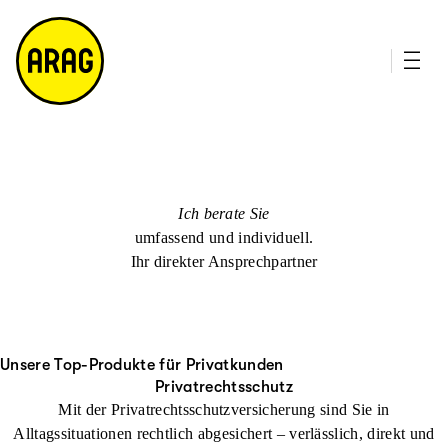
u
it
p
e
ti
m
n
a
h
p
al
t
Ich berate Sie
umfassend und individuell.
Ihr direkter Ansprechpartner
Unsere Top-Produkte für Privatkunden
Privatrechtsschutz
Mit der Privatrechtsschutzversicherung sind Sie in
Alltagssituationen rechtlich abgesichert – verlässlich, direkt und