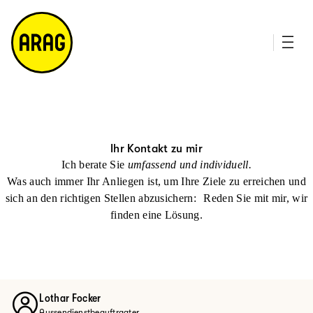
u
it
p
e
ti
m
n
a
h
p
al
t
Ihr Kontakt zu mir
Ich berate Sie
umfassend und individuell.
Was auch immer Ihr Anliegen ist, um Ihre Ziele zu erreichen und
sich an den richtigen Stellen abzusichern: Reden Sie mit mir, wir
finden eine Lösung.
Lothar Focker
Aussendienstbeauftragter