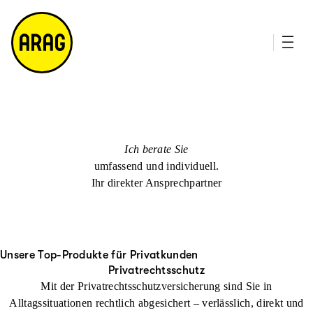
u
it
p
e
ti
m
n
a
h
p
al
t
Ich berate Sie
umfassend und individuell.
Ihr direkter Ansprechpartner
Unsere Top-Produkte für Privatkunden
Privatrechtsschutz
Mit der Privatrechtsschutzversicherung sind Sie in
Alltagssituationen rechtlich abgesichert – verlässlich, direkt und