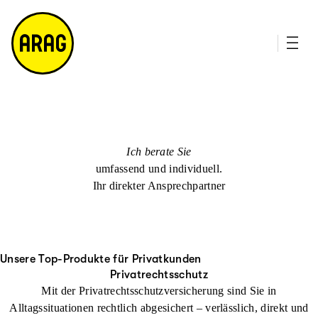
u
it
p
e
ti
m
n
a
h
p
al
t
Ich berate Sie
umfassend und individuell.
Ihr direkter Ansprechpartner
Unsere Top-Produkte für Privatkunden
Privatrechtsschutz
Mit der Privatrechtsschutzversicherung sind Sie in
Alltagssituationen rechtlich abgesichert – verlässlich, direkt und