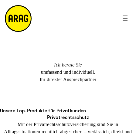
u
it
p
e
ti
m
n
a
h
p
al
t
Ich berate Sie
umfassend und individuell.
Ihr direkter Ansprechpartner
Unsere Top-Produkte für Privatkunden
Privatrechtsschutz
Mit der Privatrechtsschutzversicherung sind Sie in
Alltagssituationen rechtlich abgesichert – verlässlich, direkt und