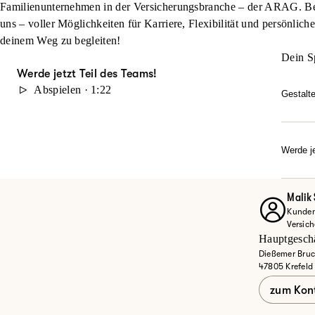
Familienunternehmen in der Versicherungsbranche – der ARAG. Beg
uns – voller Möglichkeiten für Karriere, Flexibilität und persönlich
deinem Weg zu begleiten!
Dein S
Werde jetzt Teil des Teams!
Abspielen · 1:22
Gestalt
Du möc
durch 
Karrie
Werde je
Dann w
Ob Quer
Entdec
Malik
Kunden
Jet
Versic
Hauptgeschä
Dießemer Bruc
47805 Krefeld
zum Kon