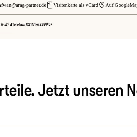
afwan@arag-partner.de
Visitenkarte als vCard
Auf GoogleMap
06424
Telefax: 02151/6289957
eile. Jetzt unseren N