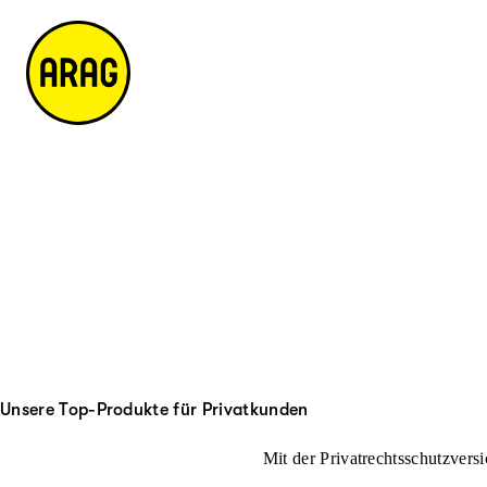
u
it
p
e
ti
m
n
a
h
p
al
t
Unsere Top-Produkte für Privatkunden
Mit der Privatrechtsschutzversi