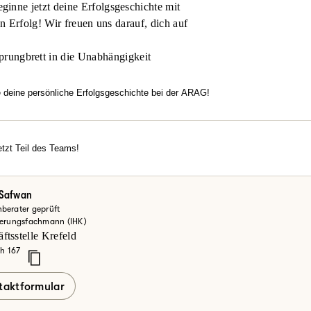
inne jetzt deine Erfolgsgeschichte mit
en Erfolg! Wir freuen uns darauf, dich auf
prungbrett in die Unabhängigkeit
e deine persönliche Erfolgsgeschichte bei der ARAG!
htest flexibel arbeiten, dich in einem modernen Umfeld entfalten u
familiäre Atmosphäre, echten Zusammenhalt und Motivation überze
rechancen?
tzt Teil des Teams!
erde jetzt Teil des Teams!
einsteiger oder Vertriebsexperte – bei uns zählt dein Engagement.
ke deine Möglichkeiten bei der ARAG und informiere dich hier.
 Safwan
berater geprüft
zt mehr erfahren
herungsfachmann (IHK)
ftsstelle Krefeld
h 167
taktformular