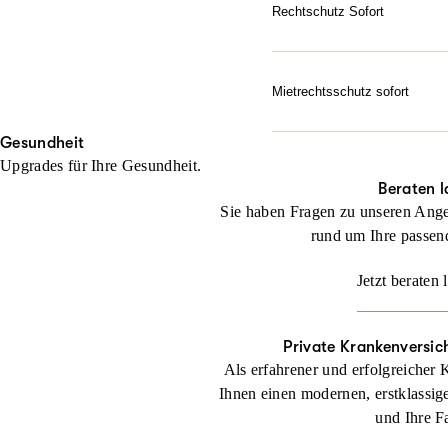
Gerichtskosten – wenn erfo
Rechtschutz Sofort
Sie haben bereits ein rech
Jetzt konfigurieren
noch keinen Anwalt beauft
Mietrechtsschutz sofort
Jetzt konfigurieren
Direkte Unterstützung, g
Gesundheit
geben sofortige Rückende
Upgrades für Ihre Gesundheit.
Jetzt konfigurieren
Beraten l
Sie haben Fragen zu unseren Ange
rund um Ihre passen
Jetzt beraten 
Private Krankenversic
Als erfahrener und erfolgreicher 
Ihnen einen modernen, erstklassig
und Ihre F