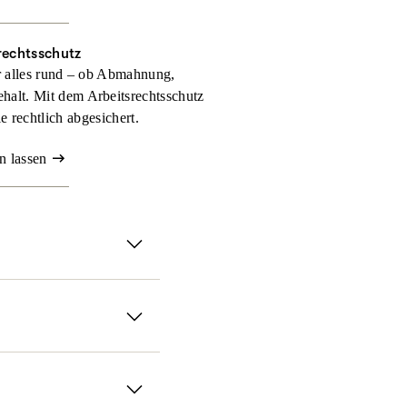
rechtsschutz
r alles rund – ob Abmahnung,
halt. Mit dem Arbeitsrechtsschutz
 rechtlich abgesichert.
n lassen
Genau dann sorgt der
chutz­versicherung
treten
 wie umfangreich Ihr