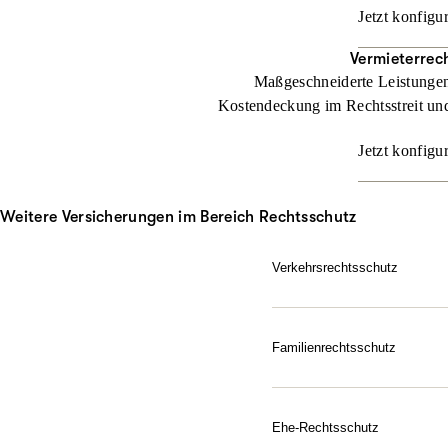
Jetzt konfigu
Vermieterrec
Maßgeschneiderte Leistungen 
Kostendeckung im Rechtsstreit und
Jetzt konfigu
Weitere Versicherungen im Bereich Rechtsschutz
Verkehrsrechtsschutz
Im Straßenverkehr kann vie
ARAG Verkehrsrechtsschut
Familienrechtsschutz
Jetzt konfigurieren
Da für Ihre Familie, in je
Sie dem Leben gelassen ge
Schutz ausfallen soll.
Ehe-Rechtsschutz