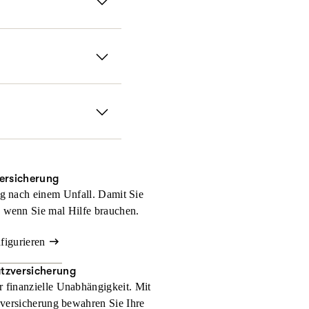
zahlungen und andere
er nicht denkt. Mit
Sie erhalten damit für
, wir halten Ihnen im
ein medizinischer
ie weltweit bestens
versicherung
g nach einem Unfall. Damit Sie
 wenn Sie mal Hilfe brauchen.
nfigurieren
atzversicherung
r finanzielle Unabhängigkeit. Mit
zversicherung bewahren Sie Ihre