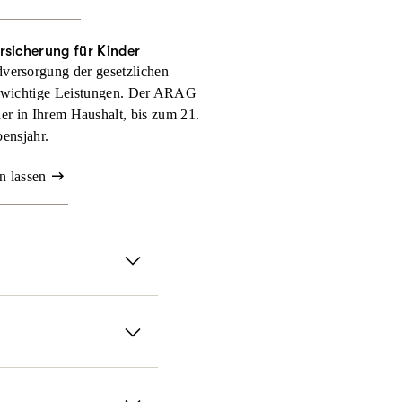
rsicherung für Kinder
versorgung der gesetzlichen
 wichtige Leistungen. Der ARAG
nder in Ihrem Haushalt, bis zum 21.
ensjahr.
n lassen
serer ambulanten
ll selbst zahlen müssen.
it der ARAG
chen Methoden und