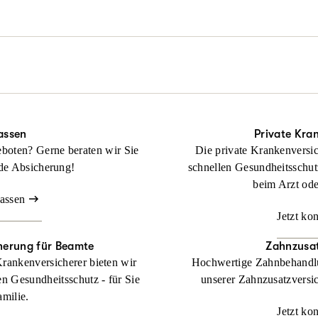
rderlich auch durch alle Instanzen.
tliches Problem, aber noch keinen Rechtsschutz? Keine Sorge: Wir hel
Beraten lassen
ragt haben!
Beraten lassen
anz ohne Wartezeit und Umwege. Wir übernehmen Ihre Anwalts- und
ckung bei Streit rund ums Wohnen.
Beraten lassen
assen
Private Kra
boten? Gerne beraten wir Sie
Die private Krankenversic
de Absicherung!
schnellen Gesundheitsschut
beim Arzt od
lassen
Jetzt ko
herung für Beamte
Zahnzusat
Krankenversicherer bieten wir
Hochwertige Zahnbehandlu
en Gesundheitsschutz - für Sie
unserer Zahnzusatzversic
amilie.
Jetzt ko