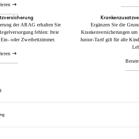
rieren
tzversicherung
Krankenzusatz­ve
herung der ARAG erhalten Sie
Ergänzen Sie die Grund
Regelversorgung fehlen: freie
Krankenversicherungen um
 Ein- oder Zweibettzimmer.
Junior-Tarif gilt für alle Ki
Leb
rieren
Berate
g
e bestmögliche Behandlung über gesetzlichem Kassenniveau? Mit un
gen wir uns an Kosten, die Sie als gesetzlich Versicherter in dem Fa
ung
Beraten lassen
eln. Wir machen sie bezahlbar. Nutzen Sie die Kraft der Natur! M
ilpraktiker-Leistungen erhalten Sie Ihre Gesundheit mit ganzheitli