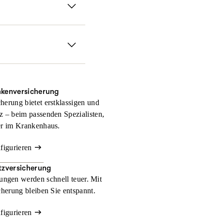
fen sofort, falls Sie
 Gerichtskosten und
nkenversicherung
herung bietet erstklassigen und
z – beim passenden Spezialisten,
er im Krankenhaus.
nfigurieren
zversicherung
ngen werden schnell teuer. Mit
herung bleiben Sie entspannt.
nfigurieren