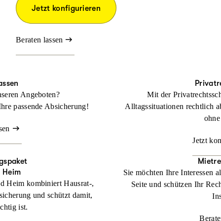
Jetzt konfigurieren
Beraten lassen
assen
Privat
nseren Angeboten?
Mit der Privatrechtssc
Ihre passende Absicherung!
Alltagssituationen rechtlich a
ohne
sen
Jetzt ko
gspaket
Mietr
d Heim
Sie möchten Ihre Interessen a
d Heim kombiniert Hausrat-,
Seite und schützen Ihr Rech
sicherung und schützt damit,
In
htig ist.
Berate