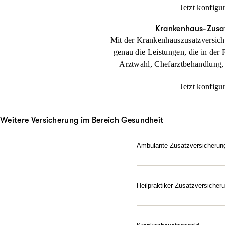
Jetzt konfigu
Krankenhaus-Zusa
Mit der Krankenhauszusatzversic
genau die Leistungen, die in der 
Arztwahl, Chefarztbehandlung,
Jetzt konfigu
Weitere Versicherung im Bereich Gesundheit
Ambulante Zusatzversicherun
Sie möchten beim Arzt di
Zusatzversicherung beteili
Heilpraktiker-Zusatzversicher
Jetzt konfigurieren
Gesundheit nach Ihren Reg
Zusatzversicherung für He
alternativen Heilmitteln.