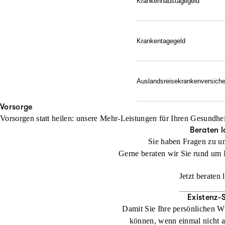
Krankenhaustagegeld
Finanzieller Ausgleich, w
Jetzt konfigurieren
Zusatzkosten auf – ab de
Ein Krankenhausaufenthalt
Krankentagegeld
unserem Krankenhaustagegel
Ihre Absicherung, wenn da
jeden Tag im Krankenhaus
Krankheitsfall finanziell d
Auslandsreise­krankenversich
Jetzt konfigurieren
Jetzt konfigurieren
Unbesorgt entspannen: Die
Vorsorge
Notfall schnell zur Herau
Vorsorgen statt heilen: unsere Mehr-Leistungen für Ihren Gesundhei
abgesichert.
Beraten l
Sie haben Fragen zu u
Jetzt konfigurieren
Gerne beraten wir Sie rund um 
Jetzt beraten 
Existenz-
Damit Sie Ihre persönlichen W
können, wenn einmal nicht al