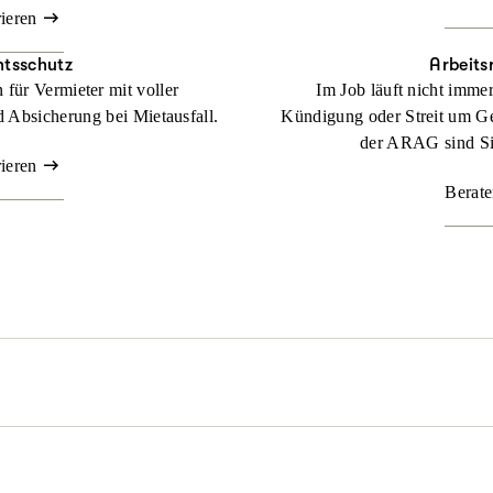
rieren
htsschutz
Arbeits
für Vermieter mit voller
Im Job läuft nicht imme
 Absicherung bei Mietausfall.
Kündigung oder Streit um Ge
der ARAG sind Sie
rieren
Berate
l passieren. Nicht immer sind Sie schuld, aber schnell mittendrin. 
z dafür, dass Sie zu Ihrem Recht kommen.
Beraten lassen
der rechtlichen Lage. Mit unserer maßgeschneiderten
Familienrechtss
genüber. Denn durch unsere flexiblen Tarife bestimmen Sie selbst,