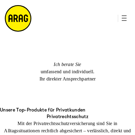
u
it
p
e
ti
m
n
a
h
p
al
t
Ich berate Sie
umfassend und individuell.
Ihr direkter Ansprechpartner
Unsere Top-Produkte für Privatkunden
Privatrechtsschutz
Mit der Privatrechtsschutzversicherung sind Sie in
Alltagssituationen rechtlich abgesichert – verlässlich, direkt und