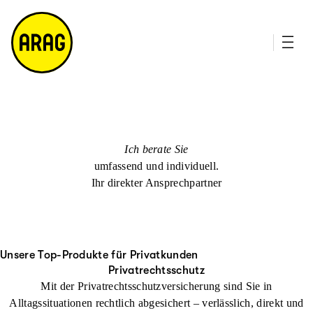
u
it
p
e
ti
m
n
a
h
p
al
t
Ich berate Sie
umfassend und individuell.
Ihr direkter Ansprechpartner
Unsere Top-Produkte für Privatkunden
Privatrechtsschutz
Mit der Privatrechtsschutzversicherung sind Sie in
Alltagssituationen rechtlich abgesichert – verlässlich, direkt und