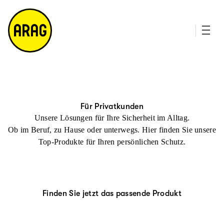
u
it
p
e
ti
m
n
a
h
p
al
t
Für Privatkunden
Unsere Lösungen für Ihre Sicherheit im Alltag.
Ob im Beruf, zu Hause oder unterwegs. Hier finden Sie unsere
Top-Produkte für Ihren persönlichen Schutz.
Finden Sie jetzt das passende Produkt