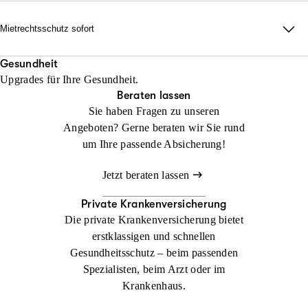
erforderlich auch durch alle Instanzen.
Rechtsschutz? Keine Sorge: Wir helfen sofort, falls Sie noch
keinen Anwalt beauftragt haben!
Mietrechtsschutz sofort
Jetzt konfigurieren
Beraten lassen
Direkte Unterstützung, ganz ohne Wartezeit und Umwege. Wir
Jetzt konfigurieren
Beraten lassen
übernehmen Ihre Anwalts- und Gerichtskosten und geben
Gesundheit
Upgrades für Ihre Gesundheit.
sofortige Rückendeckung bei Streit rund ums Wohnen.
Beraten lassen
Sie haben Fragen zu unseren
Jetzt konfigurieren
Beraten lassen
Angeboten? Gerne beraten wir Sie rund
um Ihre passende Absicherung!
Jetzt beraten lassen
Private Krankenversicherung
Die private Krankenversicherung bietet
erstklassigen und schnellen
Gesundheitsschutz – beim passenden
Spezialisten, beim Arzt oder im
Krankenhaus.