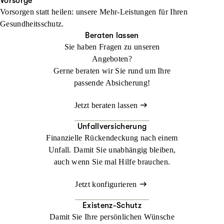
Ihren Urlaub. Im Ausland kann ein medizinischer Notfall schnell
Vorsorge
Vorsorgen statt heilen: unsere Mehr-Leistungen für Ihren
zur Herausforderung werden. Mit der
Jetzt konfigurieren
Beraten lassen
Gesundheitsschutz.
Auslandsreisekrankenversicherung sind Sie weltweit bestens
Beraten lassen
abgesichert.
Sie haben Fragen zu unseren
Angeboten?
Jetzt konfigurieren
Beraten lassen
Gerne beraten wir Sie rund um Ihre
passende Absicherung!
Jetzt beraten lassen
Unfallversicherung
Finanzielle Rückendeckung nach einem
Unfall. Damit Sie unabhängig bleiben,
auch wenn Sie mal Hilfe brauchen.
Jetzt konfigurieren
Existenz-Schutz
Damit Sie Ihre persönlichen Wünsche