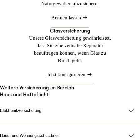
Naturgewalten abzusichern.
Beraten lassen
Glasversicherung
Unsere Glasversicherung gewährleistet,
dass Sie eine zeitnahe Reparatur
beauftragen können, wenn Glas zu
Bruch geht.
Jetzt konfigurieren
Weitere Versicherung im Bereich
Haus und Haftpflicht
Elektronikversicherung
Elektronikversicherung – unser Schutz für Geräte im privaten
Haushalt.
Bei uns können Sie mit der Elektronikversicherung nahezu alle
Haus- und Wohnungsschutzbrief