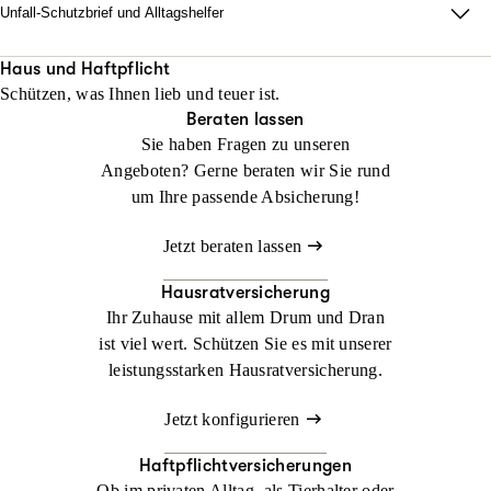
Unfall-Schutzbrief und Alltagshelfer
Damit im Ernstfall zu Hause alles läuft. Wir sorgen dafür, dass
Ihr Alltag nach einem Unfall innerhalb von 48 Stunden neu
Haus und Haftpflicht
Schützen, was Ihnen lieb und teuer ist.
organisiert ist.
Beraten lassen
Sie haben Fragen zu unseren
Jetzt konfigurieren
Jetzt beraten lassen
Angeboten? Gerne beraten wir Sie rund
um Ihre passende Absicherung!
Jetzt beraten lassen
Hausratversicherung
Ihr Zuhause mit allem Drum und Dran
ist viel wert. Schützen Sie es mit unserer
leistungsstarken Hausratversicherung.
Jetzt konfigurieren
Haftpflichtversicherungen
Ob im privaten Alltag, als Tierhalter oder