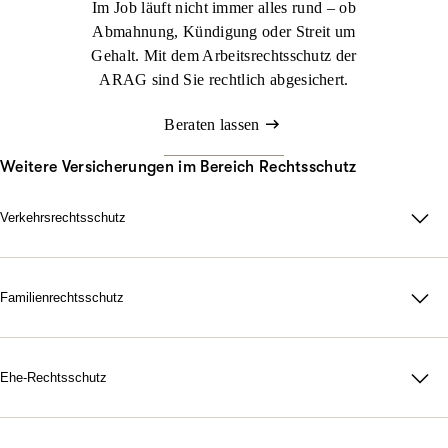
Im Job läuft nicht immer alles rund – ob
Abmahnung, Kündigung oder Streit um
Gehalt. Mit dem Arbeitsrechtsschutz der
ARAG sind Sie rechtlich abgesichert.
Beraten lassen
Weitere Versicherungen im Bereich Rechtsschutz
Verkehrsrechtsschutz
Im Straßenverkehr kann viel passieren. Nicht immer sind Sie
schuld, aber schnell mittendrin. Genau dann sorgt der ARAG
Verkehrsrechtsschutz dafür, dass Sie zu Ihrem Recht kommen.
Familienrechtsschutz
Da für Ihre Familie, in jeder rechtlichen Lage. Mit unserer
Jetzt konfigurieren
Beraten lassen
maßgeschneiderten
Familienrechtsschutz­versicherung
treten Sie
dem Leben gelassen gegenüber. Denn durch unsere flexiblen
Ehe-Rechtsschutz
Tarife bestimmen Sie selbst, wie umfangreich Ihr Schutz
Starke Nerven, wenn Gefühle hochkochen. Gerichtskosten,
ausfallen soll.
Anwaltsrechnungen, notarielle Gebühren: Eine Scheidung ist oft