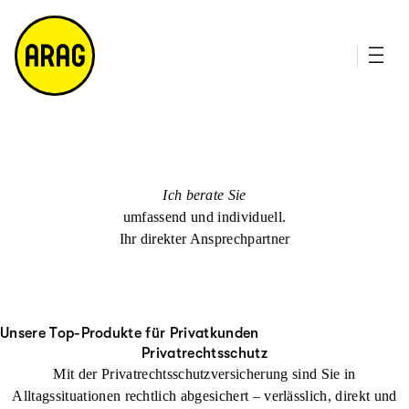
u
it
p
e
ti
m
n
a
h
p
al
t
Ich berate Sie
umfassend und individuell.
Ihr direkter Ansprechpartner
Unsere Top-Produkte für Privatkunden
Privatrechtsschutz
Mit der Privatrechtsschutzversicherung sind Sie in
Alltagssituationen rechtlich abgesichert – verlässlich, direkt und