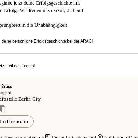
inne jetzt deine Erfolgsgeschichte mit
en Erfolg! Wir freuen uns darauf, dich auf
prungbrett in die Unabhängigkeit
e deine persönliche Erfolgsgeschichte bei der ARAG!
htest flexibel arbeiten, dich in einem modernen Umfeld entfalten u
familiäre Atmosphäre, echten Zusammenhalt und Motivation überze
rechancen?
tzt Teil des Teams!
erde jetzt Teil des Teams!
einsteiger oder Vertriebsexperte – bei uns zählt dein Engagement.
ke deine Möglichkeiten bei der ARAG und informiere dich hier.
 Brase
lagent
zt mehr erfahren
tsstelle Berlin City
taktformular
rase@arag-partner.de
Visitenkarte als vCard
Auf GoogleMaps