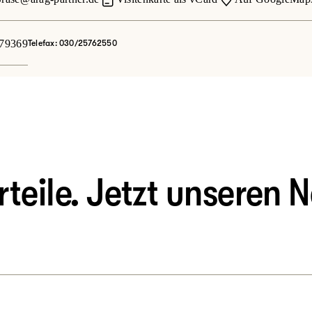
79369
Telefax: 030/25762550
eile. Jetzt unseren N