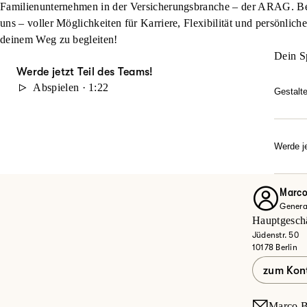
Familienunternehmen in der Versicherungsbranche – der ARAG. Beg
uns – voller Möglichkeiten für Karriere, Flexibilität und persönlich
deinem Weg zu begleiten!
Dein S
Werde jetzt Teil des Teams!
Abspielen · 1:22
Gestalt
Du möc
durch 
Karrie
Werde je
Dann w
Ob Quer
Entdec
Marco
Genera
Jet
Hauptgeschäf
Jüdenstr. 50
10178 Berlin
zum Kon
Marco.B