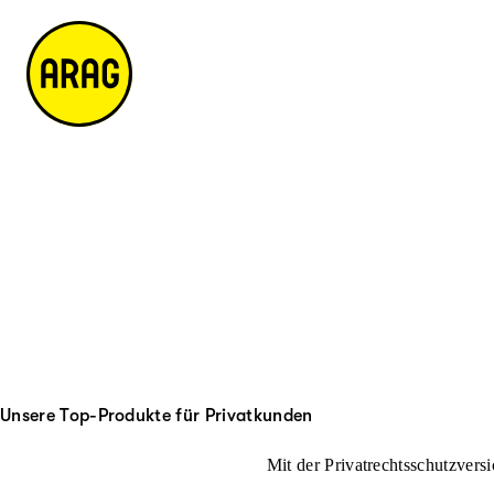
u
it
p
e
ti
m
n
a
h
p
al
t
Unsere Top-Produkte für Privatkunden
Mit der Privatrechtsschutzversi