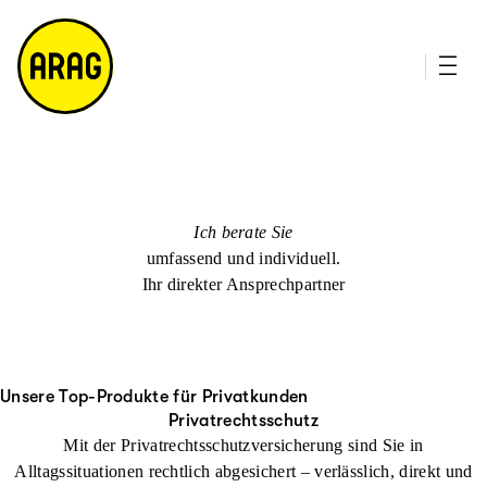
u
it
p
e
ti
m
n
a
h
p
al
t
Ich berate Sie
umfassend und individuell.
Ihr direkter Ansprechpartner
Unsere Top-Produkte für Privatkunden
Privatrechtsschutz
Mit der Privatrechtsschutzversicherung sind Sie in
Alltagssituationen rechtlich abgesichert – verlässlich, direkt und