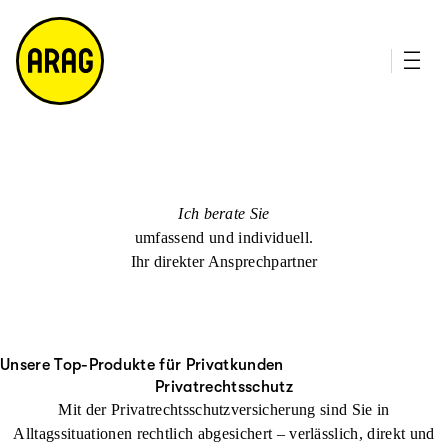
u
it
p
e
ti
m
n
a
h
p
al
t
Ich berate Sie
umfassend und individuell.
Ihr direkter Ansprechpartner
Unsere Top-Produkte für Privatkunden
Privatrechtsschutz
Mit der Privatrechtsschutzversicherung sind Sie in
Alltagssituationen rechtlich abgesichert – verlässlich, direkt und