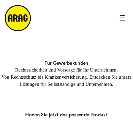
u
it
p
e
ti
m
n
a
h
p
al
t
Für Gewerbekunden
Rechtssicherheit und Vorsorge für Ihr Unternehmen.
Von Rechtsschutz bis Krankenversicherung. Entdecken Sie unsere
Lösungen für Selbstständige und Unternehmen.
Finden Sie jetzt das passende Produkt