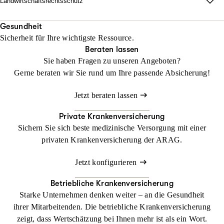
Landwirtschaftsrechtsschutz
Jetzt konfigurieren
Beraten lassen
unabhängig vom Fahrzeug und weltweit.
Wo Fläche zählt, darf Haltung nicht fehlen.
Mit unserem Landwirtschaftsrechtsschutz kann Ihr Betrieb
Gesundheit
Beraten lassen
Sicherheit für Ihre wichtigste Ressource.
gedeihen, ohne dass Sie sich mit rechtlichen Dingen befassen
Beraten lassen
müssen
Sie haben Fragen zu unseren Angeboten?
Gerne beraten wir Sie rund um Ihre passende Absicherung!
Jetzt konfigurieren
Beraten lassen
Jetzt beraten lassen
Private Krankenversicherung
Sichern Sie sich beste medizinische Versorgung mit einer
privaten Krankenversicherung der ARAG.
Jetzt konfigurieren
Betriebliche Krankenversicherung
Starke Unternehmen denken weiter – an die Gesundheit
ihrer Mitarbeitenden. Die betriebliche Krankenversicherung
zeigt, dass Wertschätzung bei Ihnen mehr ist als ein Wort.