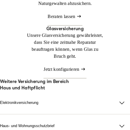
Naturgewalten abzusichern.
Beraten lassen
Glasversicherung
Unsere Glasversicherung gewährleistet,
dass Sie eine zeitnahe Reparatur
beauftragen können, wenn Glas zu
Bruch geht.
Jetzt konfigurieren
Weitere Versicherung im Bereich
Haus und Haftpflicht
Elektronikversicherung
Elektronikversicherung – unser Schutz für Geräte im privaten
Haushalt.
Bei uns können Sie mit der Elektronikversicherung nahezu alle
Haus- und Wohnungsschutzbrief