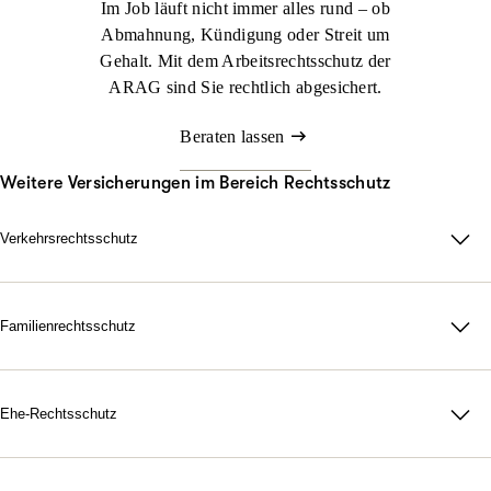
Im Job läuft nicht immer alles rund – ob
Abmahnung, Kündigung oder Streit um
Gehalt. Mit dem Arbeitsrechtsschutz der
ARAG sind Sie rechtlich abgesichert.
Beraten lassen
Weitere Versicherungen im Bereich Rechtsschutz
Verkehrsrechtsschutz
Im Straßenverkehr kann viel passieren. Nicht immer sind Sie
schuld, aber schnell mittendrin. Genau dann sorgt der ARAG
Verkehrsrechtsschutz dafür, dass Sie zu Ihrem Recht kommen.
Familienrechtsschutz
Da für Ihre Familie, in jeder rechtlichen Lage. Mit unserer
Jetzt konfigurieren
Beraten lassen
maßgeschneiderten
Familienrechtsschutz­versicherung
treten Sie
dem Leben gelassen gegenüber. Denn durch unsere flexiblen
Ehe-Rechtsschutz
Tarife bestimmen Sie selbst, wie umfangreich Ihr Schutz
Starke Nerven, wenn Gefühle hochkochen. Gerichtskosten,
ausfallen soll.
Anwaltsrechnungen, notarielle Gebühren: Eine Scheidung ist oft