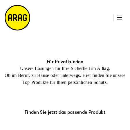
u
it
p
e
ti
m
n
a
h
p
al
t
Für Privatkunden
Unsere Lösungen für Ihre Sicherheit im Alltag.
Ob im Beruf, zu Hause oder unterwegs. Hier finden Sie unsere
Top-Produkte für Ihren persönlichen Schutz.
Finden Sie jetzt das passende Produkt