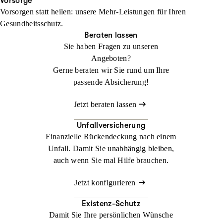
Ihren Urlaub. Im Ausland kann ein medizinischer Notfall schnell
Vorsorge
Vorsorgen statt heilen: unsere Mehr-Leistungen für Ihren
zur Herausforderung werden. Mit der
Jetzt konfigurieren
Beraten lassen
Gesundheitsschutz.
Auslandsreisekrankenversicherung sind Sie weltweit bestens
Beraten lassen
abgesichert.
Sie haben Fragen zu unseren
Angeboten?
Jetzt konfigurieren
Beraten lassen
Gerne beraten wir Sie rund um Ihre
passende Absicherung!
Jetzt beraten lassen
Unfallversicherung
Finanzielle Rückendeckung nach einem
Unfall. Damit Sie unabhängig bleiben,
auch wenn Sie mal Hilfe brauchen.
Jetzt konfigurieren
Existenz-Schutz
Damit Sie Ihre persönlichen Wünsche