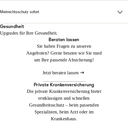
erforderlich auch durch alle Instanzen.
Rechtsschutz? Keine Sorge: Wir helfen sofort, falls Sie noch
keinen Anwalt beauftragt haben!
Mietrechtsschutz sofort
Jetzt konfigurieren
Beraten lassen
Direkte Unterstützung, ganz ohne Wartezeit und Umwege. Wir
Jetzt konfigurieren
Beraten lassen
übernehmen Ihre Anwalts- und Gerichtskosten und geben
Gesundheit
Upgrades für Ihre Gesundheit.
sofortige Rückendeckung bei Streit rund ums Wohnen.
Beraten lassen
Sie haben Fragen zu unseren
Jetzt konfigurieren
Beraten lassen
Angeboten? Gerne beraten wir Sie rund
um Ihre passende Absicherung!
Jetzt beraten lassen
Private Krankenversicherung
Die private Krankenversicherung bietet
erstklassigen und schnellen
Gesundheitsschutz – beim passenden
Spezialisten, beim Arzt oder im
Krankenhaus.