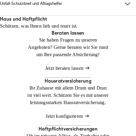
Unfall-Schutzbrief und Alltagshelfer
Damit im Ernstfall zu Hause alles läuft. Wir sorgen dafür, dass
Ihr Alltag nach einem Unfall innerhalb von 48 Stunden neu
Haus und Haftpflicht
Schützen, was Ihnen lieb und teuer ist.
organisiert ist.
Beraten lassen
Sie haben Fragen zu unseren
Jetzt konfigurieren
Jetzt beraten lassen
Angeboten? Gerne beraten wir Sie rund
um Ihre passende Absicherung!
Jetzt beraten lassen
Hausratversicherung
Ihr Zuhause mit allem Drum und Dran
ist viel wert. Schützen Sie es mit unserer
leistungsstarken Hausratversicherung.
Jetzt konfigurieren
Haftpflichtversicherungen
Ob im privaten Alltag, als Tierhalter oder