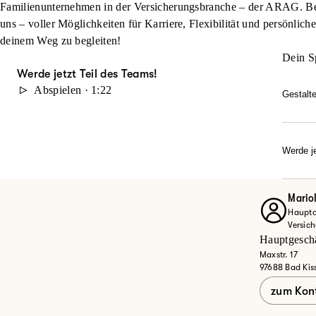
Familienunternehmen in der Versicherungsbranche – der ARAG. Beg
uns – voller Möglichkeiten für Karriere, Flexibilität und persönlich
deinem Weg zu begleiten!
Dein S
Werde jetzt Teil des Teams!
Abspielen · 1:22
Gestalt
Du möc
durch 
Karrie
Werde je
Dann w
Ob Quer
Entdec
Mariol
Haupta
Jet
Versic
Hauptgeschä
Maxstr. 17
97688 Bad Kis
zum Kon