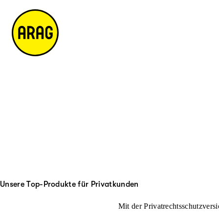
u
it
p
e
ti
m
n
a
h
p
al
t
Unsere Top-Produkte für Privatkunden
Mit der Privatrechtsschutzversi