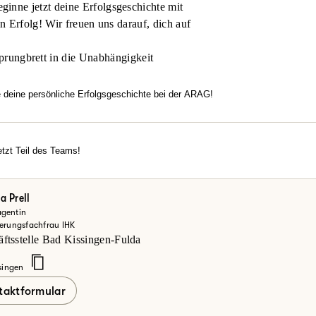
inne jetzt deine Erfolgsgeschichte mit
en Erfolg! Wir freuen uns darauf, dich auf
prungbrett in die Unabhängigkeit
e deine persönliche Erfolgsgeschichte bei der ARAG!
htest flexibel arbeiten, dich in einem modernen Umfeld entfalten u
familiäre Atmosphäre, echten Zusammenhalt und Motivation überze
rechancen?
tzt Teil des Teams!
erde jetzt Teil des Teams!
einsteiger oder Vertriebsexperte – bei uns zählt dein Engagement.
ke deine Möglichkeiten bei der ARAG und informiere dich hier.
a Prell
gentin
zt mehr erfahren
herungsfachfrau IHK
ftsstelle Bad Kissingen-Fulda
singen
taktformular