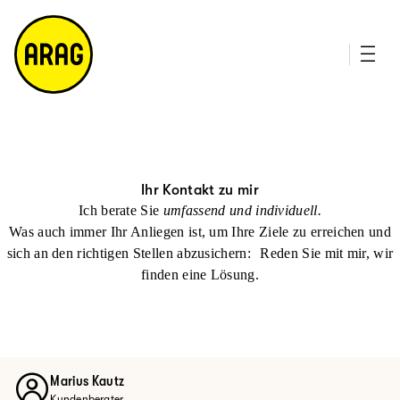
u
it
p
e
ti
m
n
a
h
p
al
t
Ihr Kontakt zu mir
Ich berate Sie
umfassend und individuell.
Was auch immer Ihr Anliegen ist, um Ihre Ziele zu erreichen und
sich an den richtigen Stellen abzusichern: Reden Sie mit mir, wir
finden eine Lösung.
Marius Kautz
Kundenberater