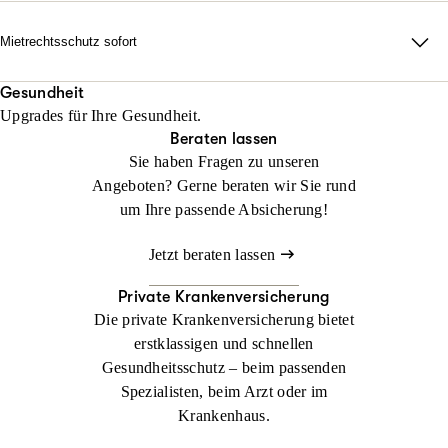
erforderlich auch durch alle Instanzen.
Rechtsschutz? Keine Sorge: Wir helfen sofort, falls Sie noch
keinen Anwalt beauftragt haben!
Mietrechtsschutz sofort
Jetzt konfigurieren
Beraten lassen
Direkte Unterstützung, ganz ohne Wartezeit und Umwege. Wir
Jetzt konfigurieren
Beraten lassen
übernehmen Ihre Anwalts- und Gerichtskosten und geben
Gesundheit
Upgrades für Ihre Gesundheit.
sofortige Rückendeckung bei Streit rund ums Wohnen.
Beraten lassen
Sie haben Fragen zu unseren
Jetzt konfigurieren
Beraten lassen
Angeboten? Gerne beraten wir Sie rund
um Ihre passende Absicherung!
Jetzt beraten lassen
Private Krankenversicherung
Die private Krankenversicherung bietet
erstklassigen und schnellen
Gesundheitsschutz – beim passenden
Spezialisten, beim Arzt oder im
Krankenhaus.