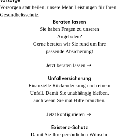
Ihren Urlaub. Im Ausland kann ein medizinischer Notfall schnell
Vorsorge
Vorsorgen statt heilen: unsere Mehr-Leistungen für Ihren
zur Herausforderung werden. Mit der
Jetzt konfigurieren
Beraten lassen
Gesundheitsschutz.
Auslandsreisekrankenversicherung sind Sie weltweit bestens
Beraten lassen
abgesichert.
Sie haben Fragen zu unseren
Angeboten?
Jetzt konfigurieren
Beraten lassen
Gerne beraten wir Sie rund um Ihre
passende Absicherung!
Jetzt beraten lassen
Unfallversicherung
Finanzielle Rückendeckung nach einem
Unfall. Damit Sie unabhängig bleiben,
auch wenn Sie mal Hilfe brauchen.
Jetzt konfigurieren
Existenz-Schutz
Damit Sie Ihre persönlichen Wünsche