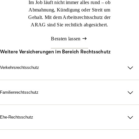
Im Job läuft nicht immer alles rund – ob
Abmahnung, Kündigung oder Streit um
Gehalt. Mit dem Arbeitsrechtsschutz der
ARAG sind Sie rechtlich abgesichert.
Beraten lassen
Weitere Versicherungen im Bereich Rechtsschutz
Verkehrsrechtsschutz
Im Straßenverkehr kann viel passieren. Nicht immer sind Sie
schuld, aber schnell mittendrin. Genau dann sorgt der ARAG
Verkehrsrechtsschutz dafür, dass Sie zu Ihrem Recht kommen.
Familienrechtsschutz
Da für Ihre Familie, in jeder rechtlichen Lage. Mit unserer
Jetzt konfigurieren
Beraten lassen
maßgeschneiderten
Familienrechtsschutz­versicherung
treten Sie
dem Leben gelassen gegenüber. Denn durch unsere flexiblen
Ehe-Rechtsschutz
Tarife bestimmen Sie selbst, wie umfangreich Ihr Schutz
Starke Nerven, wenn Gefühle hochkochen. Gerichtskosten,
ausfallen soll.
Anwaltsrechnungen, notarielle Gebühren: Eine Scheidung ist oft