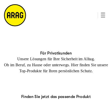
u
it
p
e
ti
m
n
a
h
p
al
t
Für Privatkunden
Unsere Lösungen für Ihre Sicherheit im Alltag.
Ob im Beruf, zu Hause oder unterwegs. Hier finden Sie unsere
Top-Produkte für Ihren persönlichen Schutz.
Finden Sie jetzt das passende Produkt