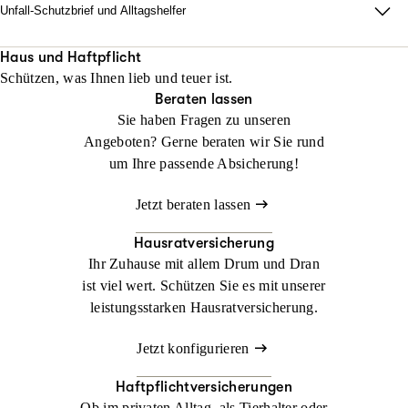
Unfall-Schutzbrief und Alltagshelfer
Damit im Ernstfall zu Hause alles läuft. Wir sorgen dafür, dass
Ihr Alltag nach einem Unfall innerhalb von 48 Stunden neu
Haus und Haftpflicht
Schützen, was Ihnen lieb und teuer ist.
organisiert ist.
Beraten lassen
Sie haben Fragen zu unseren
Jetzt konfigurieren
Jetzt beraten lassen
Angeboten? Gerne beraten wir Sie rund
um Ihre passende Absicherung!
Jetzt beraten lassen
Hausratversicherung
Ihr Zuhause mit allem Drum und Dran
ist viel wert. Schützen Sie es mit unserer
leistungsstarken Hausratversicherung.
Jetzt konfigurieren
Haftpflichtversicherungen
Ob im privaten Alltag, als Tierhalter oder