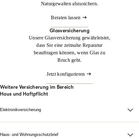
Naturgewalten abzusichern.
Beraten lassen
Glasversicherung
Unsere Glasversicherung gewährleistet,
dass Sie eine zeitnahe Reparatur
beauftragen können, wenn Glas zu
Bruch geht.
Jetzt konfigurieren
Weitere Versicherung im Bereich
Haus und Haftpflicht
Elektronikversicherung
Elektronikversicherung – unser Schutz für Geräte im privaten
Haushalt.
Bei uns können Sie mit der Elektronikversicherung nahezu alle
Haus- und Wohnungsschutzbrief