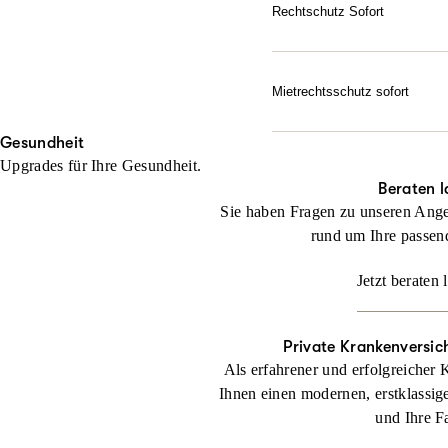
Gerichtskosten – wenn erfo
Rechtschutz Sofort
Sie haben bereits ein rech
Jetzt konfigurieren
noch keinen Anwalt beauft
Mietrechtsschutz sofort
Jetzt konfigurieren
Direkte Unterstützung, g
Gesundheit
geben sofortige Rückende
Upgrades für Ihre Gesundheit.
Jetzt konfigurieren
Beraten l
Sie haben Fragen zu unseren Ange
rund um Ihre passen
Jetzt beraten 
Private Krankenversic
Als erfahrener und erfolgreicher 
Ihnen einen modernen, erstklassig
und Ihre F