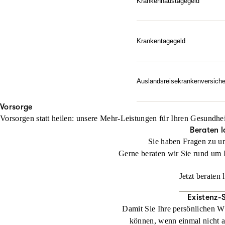
Krankenhaustagegeld
Finanzieller Ausgleich, w
Jetzt konfigurieren
Zusatzkosten auf – ab de
Ein Krankenhausaufenthalt
Krankentagegeld
unserem Krankenhaustagegel
Ihre Absicherung, wenn da
jeden Tag im Krankenhaus
Krankheitsfall finanziell d
Auslandsreise­krankenversich
Jetzt konfigurieren
Jetzt konfigurieren
Unbesorgt entspannen: Die
Vorsorge
Notfall schnell zur Herau
Vorsorgen statt heilen: unsere Mehr-Leistungen für Ihren Gesundhei
abgesichert.
Beraten l
Sie haben Fragen zu u
Jetzt konfigurieren
Gerne beraten wir Sie rund um 
Jetzt beraten 
Existenz-
Damit Sie Ihre persönlichen W
können, wenn einmal nicht al