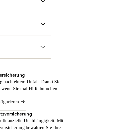
zahlungen und andere
er nicht denkt. Mit
Sie erhalten damit für
, wir halten Ihnen im
ein medizinischer
ie weltweit bestens
versicherung
g nach einem Unfall. Damit Sie
 wenn Sie mal Hilfe brauchen.
nfigurieren
atzversicherung
r finanzielle Unabhängigkeit. Mit
zversicherung bewahren Sie Ihre