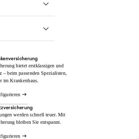
fen sofort, falls Sie
 Gerichtskosten und
nkenversicherung
herung bietet erstklassigen und
z – beim passenden Spezialisten,
er im Krankenhaus.
nfigurieren
zversicherung
ngen werden schnell teuer. Mit
herung bleiben Sie entspannt.
nfigurieren