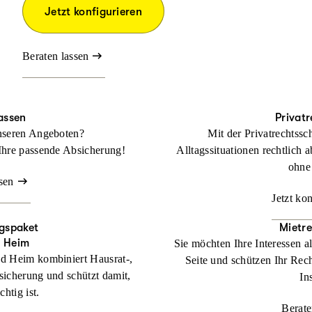
Jetzt konfigurieren
Beraten lassen
assen
Privat
nseren Angeboten?
Mit der Privatrechtssc
Ihre passende Absicherung!
Alltagssituationen rechtlich a
ohne
sen
Jetzt ko
gspaket
Mietr
d Heim
Sie möchten Ihre Interessen a
d Heim kombiniert Hausrat-,
Seite und schützen Ihr Rech
sicherung und schützt damit,
In
htig ist.
Berate