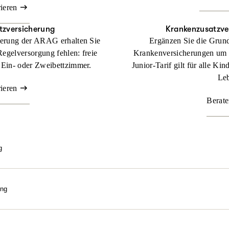
rieren
tzversicherung
Krankenzusatz­ve
herung der ARAG erhalten Sie
Ergänzen Sie die Grund
Regelversorgung fehlen: freie
Krankenversicherungen um
 Ein- oder Zweibettzimmer.
Junior-Tarif gilt für alle Ki
Leb
rieren
Berate
g
e bestmögliche Behandlung über gesetzlichem Kassenniveau? Mit un
gen wir uns an Kosten, die Sie als gesetzlich Versicherter in dem Fa
ung
Beraten lassen
eln. Wir machen sie bezahlbar. Nutzen Sie die Kraft der Natur! M
ilpraktiker-Leistungen erhalten Sie Ihre Gesundheit mit ganzheitli