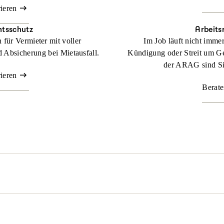
rieren
htsschutz
Arbeits
für Vermieter mit voller
Im Job läuft nicht imme
 Absicherung bei Mietausfall.
Kündigung oder Streit um Ge
der ARAG sind Sie
rieren
Berate
l passieren. Nicht immer sind Sie schuld, aber schnell mittendrin. 
z dafür, dass Sie zu Ihrem Recht kommen.
Beraten lassen
der rechtlichen Lage. Mit unserer maßgeschneiderten
Familienrechtss
genüber. Denn durch unsere flexiblen Tarife bestimmen Sie selbst,