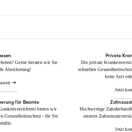
rderlich auch durch alle Instanzen.
tliches Problem, aber noch keinen Rechtsschutz? Keine Sorge: Wir hel
Beraten lassen
ragt haben!
Beraten lassen
anz ohne Wartezeit und Umwege. Wir übernehmen Ihre Anwalts- und
ckung bei Streit rund ums Wohnen.
Beraten lassen
assen
Private Kra
boten? Gerne beraten wir Sie
Die private Krankenversic
de Absicherung!
schnellen Gesundheitsschut
beim Arzt od
lassen
Jetzt ko
herung für Beamte
Zahnzusat
Krankenversicherer bieten wir
Hochwertige Zahnbehandlu
en Gesundheitsschutz - für Sie
unserer Zahnzusatzversic
amilie.
Jetzt ko