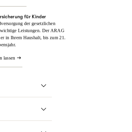
rsicherung für Kinder
versorgung der gesetzlichen
 wichtige Leistungen. Der ARAG
nder in Ihrem Haushalt, bis zum 21.
ensjahr.
n lassen
serer ambulanten
ll selbst zahlen müssen.
it der ARAG
chen Methoden und