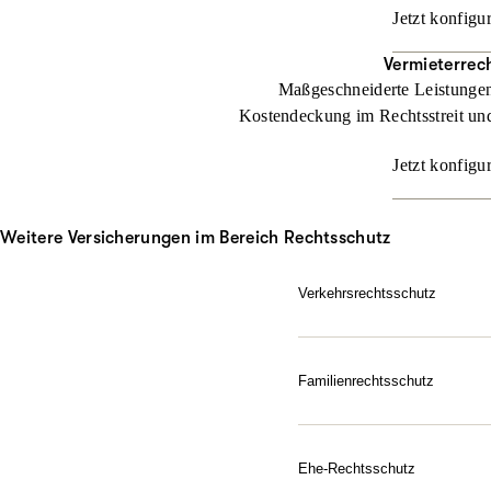
Jetzt konfigu
Vermieterrec
Maßgeschneiderte Leistungen 
Kostendeckung im Rechtsstreit und
Jetzt konfigu
Weitere Versicherungen im Bereich Rechtsschutz
Verkehrsrechtsschutz
Im Straßenverkehr kann vie
ARAG Verkehrsrechtsschut
Familienrechtsschutz
Jetzt konfigurieren
Da für Ihre Familie, in je
Sie dem Leben gelassen ge
Schutz ausfallen soll.
Ehe-Rechtsschutz