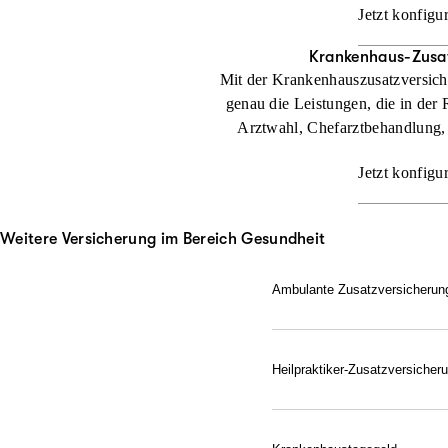
Jetzt konfigu
Krankenhaus-Zusa
Mit der Krankenhauszusatzversic
genau die Leistungen, die in der 
Arztwahl, Chefarztbehandlung,
Jetzt konfigu
Weitere Versicherung im Bereich Gesundheit
Ambulante Zusatzversicherun
Sie möchten beim Arzt di
Zusatzversicherung beteili
Heilpraktiker-Zusatzversicher
Jetzt konfigurieren
Gesundheit nach Ihren Reg
Zusatzversicherung für He
alternativen Heilmitteln.