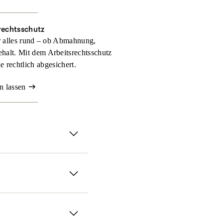
rechtsschutz
r alles rund – ob Abmahnung,
halt. Mit dem Arbeitsrechtsschutz
 rechtlich abgesichert.
n lassen
Genau dann sorgt der
chutz­versicherung
treten
 wie umfangreich Ihr