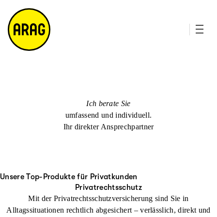
u
it
p
e
ti
m
n
a
h
p
al
t
Ich berate Sie
umfassend und individuell.
Ihr direkter Ansprechpartner
Unsere Top-Produkte für Privatkunden
Privatrechtsschutz
Mit der Privatrechtsschutzversicherung sind Sie in
Alltagssituationen rechtlich abgesichert – verlässlich, direkt und