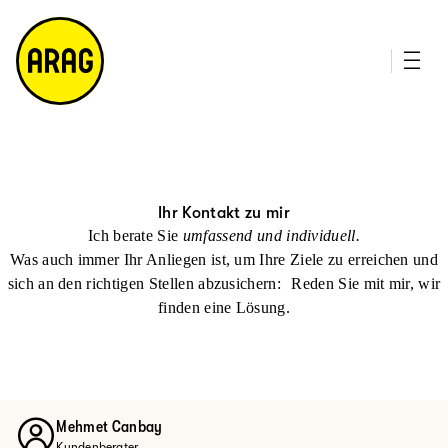
u
it
p
e
ti
m
n
a
h
p
al
t
Ihr Kontakt zu mir
Ich berate Sie
umfassend und individuell.
Was auch immer Ihr Anliegen ist, um Ihre Ziele zu erreichen und
sich an den richtigen Stellen abzusichern: Reden Sie mit mir, wir
finden eine Lösung.
Mehmet Canbay
Kundenberater