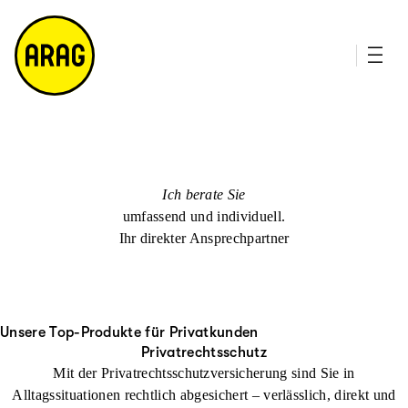
u
it
p
e
ti
m
n
a
h
p
al
t
Ich berate Sie
umfassend und individuell.
Ihr direkter Ansprechpartner
Unsere Top-Produkte für Privatkunden
Privatrechtsschutz
Mit der Privatrechtsschutzversicherung sind Sie in
Alltagssituationen rechtlich abgesichert – verlässlich, direkt und