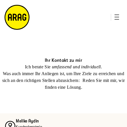
u
it
p
e
ti
m
n
a
h
p
al
t
Ihr Kontakt zu mir
Ich berate Sie
umfassend und individuell.
Was auch immer Ihr Anliegen ist, um Ihre Ziele zu erreichen und
sich an den richtigen Stellen abzusichern: Reden Sie mit mir, wir
finden eine Lösung.
Melike Aydin
Kundenberaterin