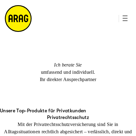
u
it
p
e
ti
m
n
a
h
p
al
t
Ich berate Sie
umfassend und individuell.
Ihr direkter Ansprechpartner
Unsere Top-Produkte für Privatkunden
Privatrechtsschutz
Mit der Privatrechtsschutzversicherung sind Sie in
Alltagssituationen rechtlich abgesichert – verlässlich, direkt und