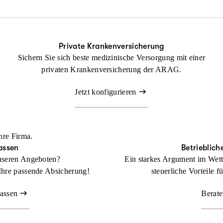
ung nicht fehlen.
tsrechtsschutz kann Ihr Betrieb gedeihen, ohne dass Sie sich mit r
Private Krankenversicherung
Sichern Sie sich beste medizinische Versorgung mit einer
Beraten lassen
privaten Krankenversicherung der ARAG.
Jetzt konfigurieren
hre Firma.
assen
Betrieblich
nseren Angeboten?
Ein starkes Argument im Wett
Ihre passende Absicherung!
steuerliche Vorteile f
lassen
Berate