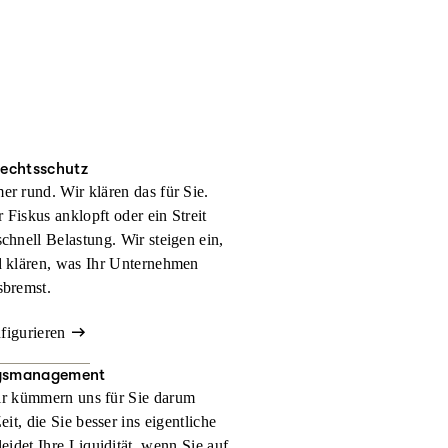
rechtsschutz
er rund. Wir klären das für Sie.
 Fiskus anklopft oder ein Streit
schnell Belastung. Wir steigen ein,
d klären, was Ihr Unternehmen
sbremst.
nfigurieren
gsmanagement
r kümmern uns für Sie darum
t, die Sie besser ins eigentliche
eidet Ihre Liquidität, wenn Sie auf