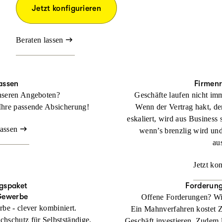
Jetzt konfigurieren
Beraten lassen
assen
Firmen
nseren Angeboten?
Geschäfte laufen nicht imm
Ihre passende Absicherung!
Wenn der Vertrag hakt, der
eskaliert, wird aus Business 
lassen
wenn’s brenzlig wird un
au
Jetzt ko
gspaket
Forderun
Gewerbe
Offene Forderungen? Wi
rbe - clever kombiniert.
Ein Mahnverfahren kostet Zei
chschutz für Selbstständige,
Geschäft investieren. Zudem l