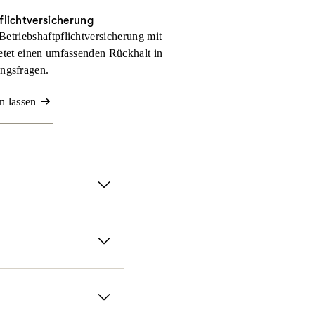
flichtversicherung
Betriebshaftpflichtversicherung mit
tet einen umfassenden Rückhalt in
ngsfragen.
n lassen
rsicherung.
anz flexibel gestalten
absichern. Für