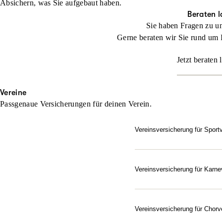
Absichern, was Sie aufgebaut haben.
Beraten l
Sie haben Fragen zu u
Gerne beraten wir Sie rund um 
Jetzt beraten 
Vereine
Passgenaue Versicherungen für deinen Verein.
Vereinsversicherung für Sport
Setzen Sie bei der Absich
Jeder Verein ist besonder
und ihn exakt auf die indi
Vereinsversicherung für Karne
Gut abgesichert – vom Elf
Beraten lassen
Als Verein im Bund Deutsc
Karnevals- und Fastnachts
Vereinsversicherung für Chorv