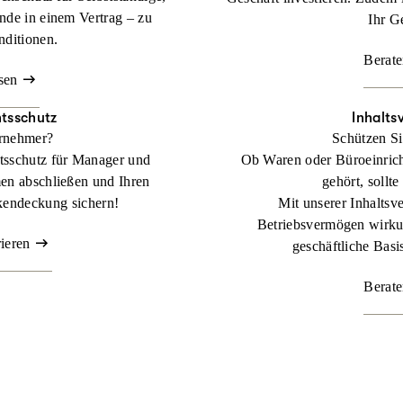
nde in einem Vertrag – zu
Ihr G
nditionen.
Berate
sen
tsschutz
Inhalts
ernehmer?
Schützen Si
tsschutz für Manager und
Ob Waren oder Büroeinric
en abschließen und Ihren
gehört, sollte
kendeckung sichern!
Mit unserer Inhaltsve
Betriebsvermögen wirkun
rieren
geschäftliche Basis
Berate
 Lager zählt.