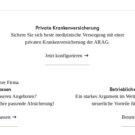
ung nicht fehlen.
tsrechtsschutz kann Ihr Betrieb gedeihen, ohne dass Sie sich mit r
Private Krankenversicherung
Sichern Sie sich beste medizinische Versorgung mit einer
Beraten lassen
privaten Krankenversicherung der ARAG.
Jetzt konfigurieren
hre Firma.
assen
Betrieblich
nseren Angeboten?
Ein starkes Argument im Wett
Ihre passende Absicherung!
steuerliche Vorteile f
lassen
Berate