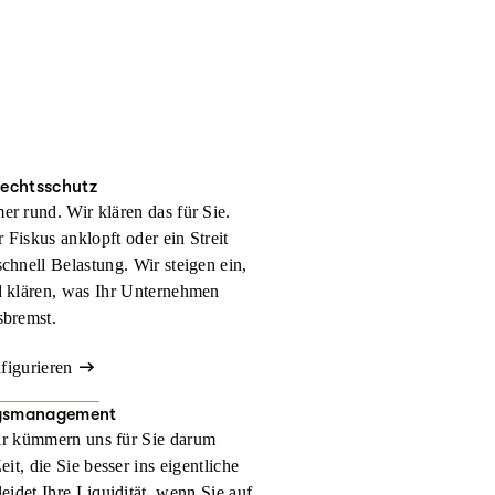
rechtsschutz
er rund. Wir klären das für Sie.
 Fiskus anklopft oder ein Streit
schnell Belastung. Wir steigen ein,
d klären, was Ihr Unternehmen
sbremst.
nfigurieren
gsmanagement
r kümmern uns für Sie darum
t, die Sie besser ins eigentliche
eidet Ihre Liquidität, wenn Sie auf