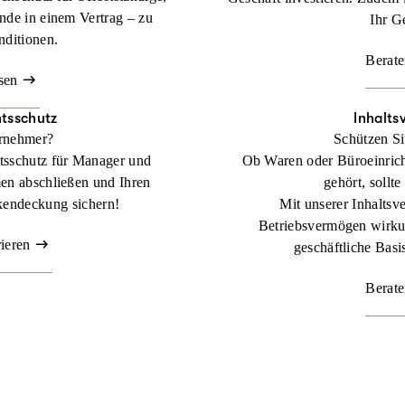
nde in einem Vertrag – zu
Ihr G
nditionen.
Berate
sen
tsschutz
Inhalts
ernehmer?
Schützen Si
tsschutz für Manager und
Ob Waren oder Büroeinric
en abschließen und Ihren
gehört, sollte
kendeckung sichern!
Mit unserer Inhaltsve
Betriebsvermögen wirkun
rieren
geschäftliche Basis
Berate
 Lager zählt.