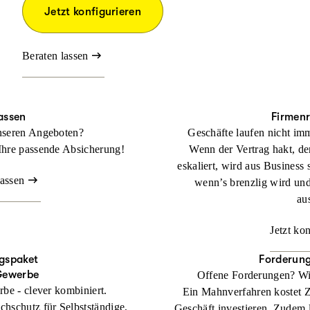
Jetzt konfigurieren
Beraten lassen
assen
Firmen
nseren Angeboten?
Geschäfte laufen nicht imm
Ihre passende Absicherung!
Wenn der Vertrag hakt, der
eskaliert, wird aus Business 
lassen
wenn’s brenzlig wird un
au
Jetzt ko
gspaket
Forderun
Gewerbe
Offene Forderungen? Wi
rbe - clever kombiniert.
Ein Mahnverfahren kostet Zei
chschutz für Selbstständige,
Geschäft investieren. Zudem l