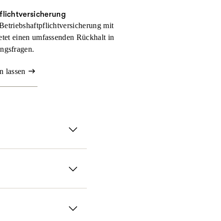
flichtversicherung
Betriebshaftpflichtversicherung mit
tet einen umfassenden Rückhalt in
ngsfragen.
n lassen
rsicherung.
anz flexibel gestalten
absichern. Für