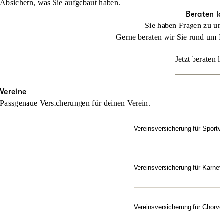
Absichern, was Sie aufgebaut haben.
Beraten l
Sie haben Fragen zu u
Gerne beraten wir Sie rund um 
Jetzt beraten 
Vereine
Passgenaue Versicherungen für deinen Verein.
Vereinsversicherung für Sport
Setzen Sie bei der Absich
Jeder Verein ist besonder
und ihn exakt auf die indi
Vereinsversicherung für Karne
Gut abgesichert – vom Elf
Beraten lassen
Als Verein im Bund Deutsc
Karnevals- und Fastnachts
Vereinsversicherung für Chorv