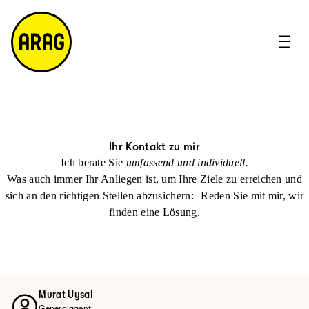
u
it
p
e
ti
m
n
a
h
p
al
t
Ihr Kontakt zu mir
Ich berate Sie
umfassend und individuell.
Was auch immer Ihr Anliegen ist, um Ihre Ziele zu erreichen und
sich an den richtigen Stellen abzusichern: Reden Sie mit mir, wir
finden eine Lösung.
Murat Uysal
Generalagent