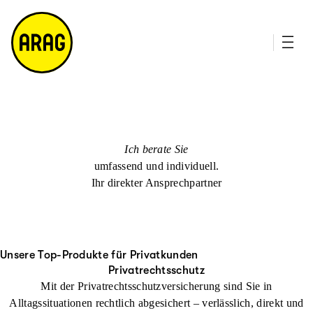
u
it
p
e
ti
m
n
a
h
p
al
t
Ich berate Sie
umfassend und individuell.
Ihr direkter Ansprechpartner
Unsere Top-Produkte für Privatkunden
Privatrechtsschutz
Mit der Privatrechtsschutzversicherung sind Sie in
Alltagssituationen rechtlich abgesichert – verlässlich, direkt und