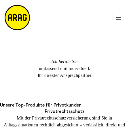
u
it
p
e
ti
m
n
a
h
p
al
t
Ich berate Sie
umfassend und individuell.
Ihr direkter Ansprechpartner
Unsere Top-Produkte für Privatkunden
Privatrechtsschutz
Mit der Privatrechtsschutzversicherung sind Sie in
Alltagssituationen rechtlich abgesichert – verlässlich, direkt und