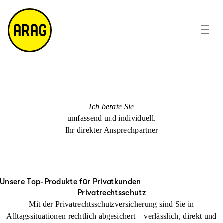
u
it
p
e
ti
m
n
a
h
p
al
t
Ich berate Sie
umfassend und individuell.
Ihr direkter Ansprechpartner
Unsere Top-Produkte für Privatkunden
Privatrechtsschutz
Mit der Privatrechtsschutzversicherung sind Sie in
Alltagssituationen rechtlich abgesichert – verlässlich, direkt und