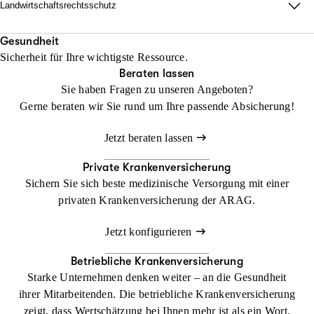
Rechtsschutz sichert beruflich genutzte Fahrten rechtlich ab,
Landwirtschaftsrechtsschutz
Jetzt konfigurieren
Beraten lassen
unabhängig vom Fahrzeug und weltweit.
Wo Fläche zählt, darf Haltung nicht fehlen.
Mit unserem Landwirtschaftsrechtsschutz kann Ihr Betrieb
Gesundheit
Beraten lassen
Sicherheit für Ihre wichtigste Ressource.
gedeihen, ohne dass Sie sich mit rechtlichen Dingen befassen
Beraten lassen
müssen
Sie haben Fragen zu unseren Angeboten?
Gerne beraten wir Sie rund um Ihre passende Absicherung!
Jetzt konfigurieren
Beraten lassen
Jetzt beraten lassen
Private Krankenversicherung
Sichern Sie sich beste medizinische Versorgung mit einer
privaten Krankenversicherung der ARAG.
Jetzt konfigurieren
Betriebliche Krankenversicherung
Starke Unternehmen denken weiter – an die Gesundheit
ihrer Mitarbeitenden. Die betriebliche Krankenversicherung
zeigt, dass Wertschätzung bei Ihnen mehr ist als ein Wort.