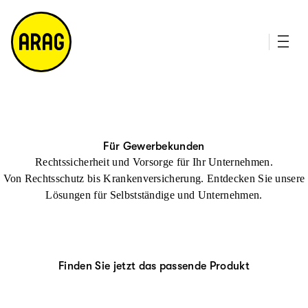
u
it
p
e
ti
m
n
a
h
p
al
t
Für Gewerbekunden
Rechtssicherheit und Vorsorge für Ihr Unternehmen.
Von Rechtsschutz bis Krankenversicherung. Entdecken Sie unsere
Lösungen für Selbstständige und Unternehmen.
Finden Sie jetzt das passende Produkt