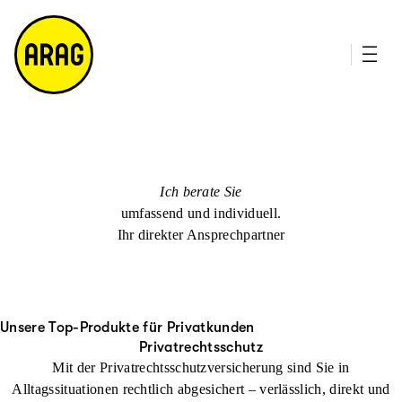
u
it
p
e
ti
m
n
a
h
p
al
t
Ich berate Sie
umfassend und individuell.
Ihr direkter Ansprechpartner
Unsere Top-Produkte für Privatkunden
Privatrechtsschutz
Mit der Privatrechtsschutzversicherung sind Sie in
Alltagssituationen rechtlich abgesichert – verlässlich, direkt und