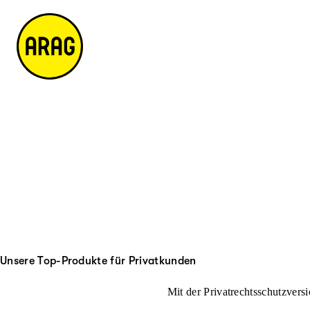
u
it
p
e
ti
m
n
a
h
p
al
t
Unsere Top-Produkte für Privatkunden
Mit der Privatrechtsschutzversi