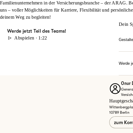
Familienunternehmen in der Versicherungsbranche – der ARAG. Beg
uns – voller Möglichkeiten für Karriere, Flexibilität und persönlich
deinem Weg zu begleiten!
Dein S
Werde jetzt Teil des Teams!
Abspielen · 1:22
Gestalt
Du möc
durch 
Karrie
Werde je
Dann w
Ob Quer
Entdec
Onur 
Genera
Jet
Versic
Hauptgeschä
Wittenbergpla
10789 Berlin
zum Kon