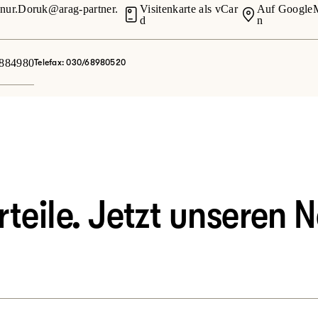
ur.Doruk@arag-partner.
Visitenkarte als vCar
Auf GoogleM
d
n
1884980
Telefax: 030/68980520
eile. Jetzt unseren N