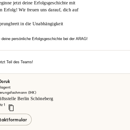
inne jetzt deine Erfolgsgeschichte mit
en Erfolg! Wir freuen uns darauf, dich auf
prungbrett in die Unabhängigkeit
e deine persönliche Erfolgsgeschichte bei der ARAG!
htest flexibel arbeiten, dich in einem modernen Umfeld entfalten u
familiäre Atmosphäre, echten Zusammenhalt und Motivation überze
rechancen?
tzt Teil des Teams!
erde jetzt Teil des Teams!
einsteiger oder Vertriebsexperte – bei uns zählt dein Engagement.
ke deine Möglichkeiten bei der ARAG und informiere dich hier.
Doruk
lagent
zt mehr erfahren
herungsfachmann (IHK)
ftsstelle Berlin Schöneberg
tz 1
taktformular