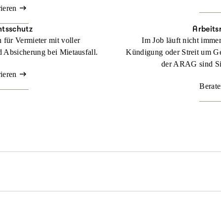
rieren
htsschutz
Arbeits
für Vermieter mit voller
Im Job läuft nicht imme
 Absicherung bei Mietausfall.
Kündigung oder Streit um Ge
der ARAG sind Sie
rieren
Berate
l passieren. Nicht immer sind Sie schuld, aber schnell mittendrin. 
z dafür, dass Sie zu Ihrem Recht kommen.
Beraten lassen
der rechtlichen Lage. Mit unserer maßgeschneiderten
Familienrechtss
genüber. Denn durch unsere flexiblen Tarife bestimmen Sie selbst,