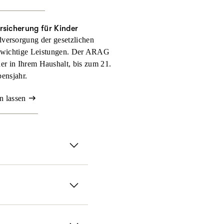
rsicherung für Kinder
versorgung der gesetzlichen
 wichtige Leistungen. Der ARAG
nder in Ihrem Haushalt, bis zum 21.
ensjahr.
n lassen
serer ambulanten
ll selbst zahlen müssen.
it der ARAG
chen Methoden und