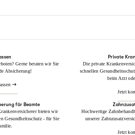
rderlich auch durch alle Instanzen.
tliches Problem, aber noch keinen Rechtsschutz? Keine Sorge: Wir hel
Beraten lassen
ragt haben!
Beraten lassen
anz ohne Wartezeit und Umwege. Wir übernehmen Ihre Anwalts- und
ckung bei Streit rund ums Wohnen.
Beraten lassen
assen
Private Kra
boten? Gerne beraten wir Sie
Die private Krankenversic
de Absicherung!
schnellen Gesundheitsschut
beim Arzt od
lassen
Jetzt ko
herung für Beamte
Zahnzusat
Krankenversicherer bieten wir
Hochwertige Zahnbehandlu
en Gesundheitsschutz - für Sie
unserer Zahnzusatzversic
amilie.
Jetzt ko