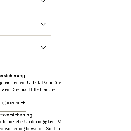
zahlungen und andere
er nicht denkt. Mit
Sie erhalten damit für
, wir halten Ihnen im
ein medizinischer
ie weltweit bestens
versicherung
g nach einem Unfall. Damit Sie
 wenn Sie mal Hilfe brauchen.
nfigurieren
atzversicherung
r finanzielle Unabhängigkeit. Mit
zversicherung bewahren Sie Ihre