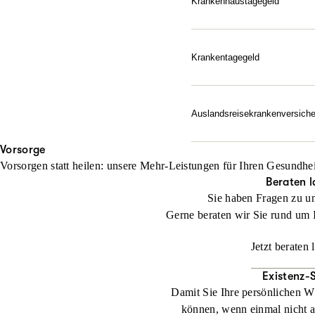
Krankenhaustagegeld
Finanzieller Ausgleich, w
Jetzt konfigurieren
Zusatzkosten auf – ab de
Ein Krankenhausaufenthalt
Krankentagegeld
unserem Krankenhaustagegel
Ihre Absicherung, wenn da
jeden Tag im Krankenhaus
Krankheitsfall finanziell d
Auslandsreise­krankenversich
Jetzt konfigurieren
Jetzt konfigurieren
Unbesorgt entspannen: Die
Vorsorge
Notfall schnell zur Herau
Vorsorgen statt heilen: unsere Mehr-Leistungen für Ihren Gesundhei
abgesichert.
Beraten l
Sie haben Fragen zu u
Jetzt konfigurieren
Gerne beraten wir Sie rund um 
Jetzt beraten 
Existenz-
Damit Sie Ihre persönlichen W
können, wenn einmal nicht al