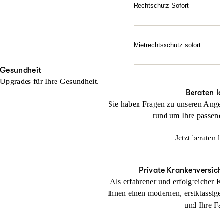
Gerichtskosten – wenn erfo
Rechtschutz Sofort
Sie haben bereits ein rech
Jetzt konfigurieren
noch keinen Anwalt beauft
Mietrechtsschutz sofort
Jetzt konfigurieren
Direkte Unterstützung, g
Gesundheit
geben sofortige Rückende
Upgrades für Ihre Gesundheit.
Jetzt konfigurieren
Beraten l
Sie haben Fragen zu unseren Ange
rund um Ihre passen
Jetzt beraten 
Private Krankenversic
Als erfahrener und erfolgreicher 
Ihnen einen modernen, erstklassig
und Ihre F