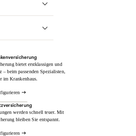
fen sofort, falls Sie
 Gerichtskosten und
nkenversicherung
herung bietet erstklassigen und
z – beim passenden Spezialisten,
er im Krankenhaus.
nfigurieren
zversicherung
ngen werden schnell teuer. Mit
herung bleiben Sie entspannt.
nfigurieren