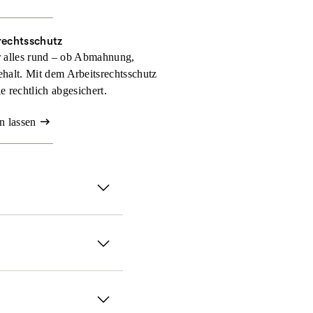
rechtsschutz
r alles rund – ob Abmahnung,
halt. Mit dem Arbeitsrechtsschutz
 rechtlich abgesichert.
n lassen
Genau dann sorgt der
chutz­versicherung
treten
 wie umfangreich Ihr