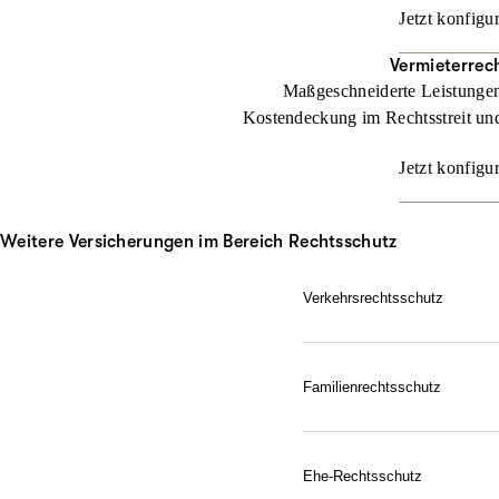
Jetzt konfigu
Vermieterrec
Maßgeschneiderte Leistungen 
Kostendeckung im Rechtsstreit und
Jetzt konfigu
Weitere Versicherungen im Bereich Rechtsschutz
Verkehrsrechtsschutz
Im Straßenverkehr kann vie
ARAG Verkehrsrechtsschut
Familienrechtsschutz
Jetzt konfigurieren
Da für Ihre Familie, in je
Sie dem Leben gelassen ge
Schutz ausfallen soll.
Ehe-Rechtsschutz