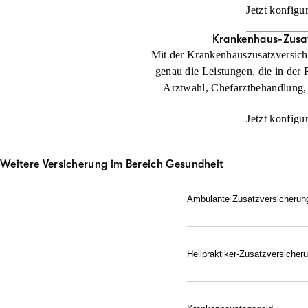
Jetzt konfigu
Krankenhaus-Zusa
Mit der Krankenhauszusatzversic
genau die Leistungen, die in der 
Arztwahl, Chefarztbehandlung,
Jetzt konfigu
Weitere Versicherung im Bereich Gesundheit
Ambulante Zusatzversicherun
Sie möchten beim Arzt di
Zusatzversicherung beteili
Heilpraktiker-Zusatzversicher
Jetzt konfigurieren
Gesundheit nach Ihren Reg
Zusatzversicherung für He
alternativen Heilmitteln.