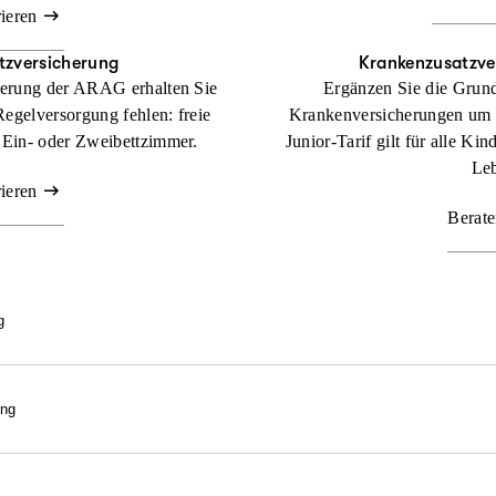
rieren
tzversicherung
Krankenzusatz­ve
herung der ARAG erhalten Sie
Ergänzen Sie die Grund
Regelversorgung fehlen: freie
Krankenversicherungen um
 Ein- oder Zweibettzimmer.
Junior-Tarif gilt für alle Ki
Leb
rieren
Berate
g
e bestmögliche Behandlung über gesetzlichem Kassenniveau? Mit un
gen wir uns an Kosten, die Sie als gesetzlich Versicherter in dem Fa
ung
Beraten lassen
eln. Wir machen sie bezahlbar. Nutzen Sie die Kraft der Natur! M
ilpraktiker-Leistungen erhalten Sie Ihre Gesundheit mit ganzheitli