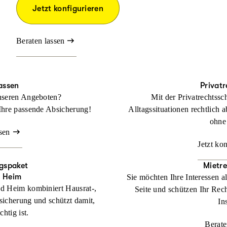
Jetzt konfigurieren
Beraten lassen
assen
Privat
nseren Angeboten?
Mit der Privatrechtssc
Ihre passende Absicherung!
Alltagssituationen rechtlich a
ohne
sen
Jetzt ko
gspaket
Mietr
d Heim
Sie möchten Ihre Interessen a
d Heim kombiniert Hausrat-,
Seite und schützen Ihr Rech
sicherung und schützt damit,
In
htig ist.
Berate