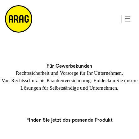
u
it
p
e
ti
m
n
a
h
p
al
t
Für Gewerbekunden
Rechtssicherheit und Vorsorge für Ihr Unternehmen.
Von Rechtsschutz bis Krankenversicherung. Entdecken Sie unsere
Lösungen für Selbstständige und Unternehmen.
Finden Sie jetzt das passende Produkt