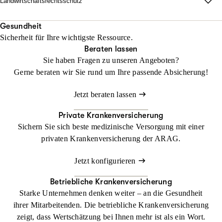
Landwirtschaftsrechtsschutz
Jetzt konfigurieren
Beraten lassen
unabhängig vom Fahrzeug und weltweit.
Wo Fläche zählt, darf Haltung nicht fehlen.
Mit unserem Landwirtschaftsrechtsschutz kann Ihr Betrieb
Gesundheit
Beraten lassen
Sicherheit für Ihre wichtigste Ressource.
gedeihen, ohne dass Sie sich mit rechtlichen Dingen befassen
Beraten lassen
müssen
Sie haben Fragen zu unseren Angeboten?
Gerne beraten wir Sie rund um Ihre passende Absicherung!
Jetzt konfigurieren
Beraten lassen
Jetzt beraten lassen
Private Krankenversicherung
Sichern Sie sich beste medizinische Versorgung mit einer
privaten Krankenversicherung der ARAG.
Jetzt konfigurieren
Betriebliche Krankenversicherung
Starke Unternehmen denken weiter – an die Gesundheit
ihrer Mitarbeitenden. Die betriebliche Krankenversicherung
zeigt, dass Wertschätzung bei Ihnen mehr ist als ein Wort.