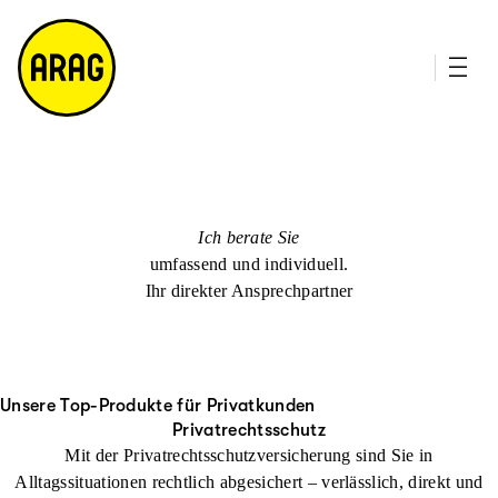
u
it
p
e
ti
m
n
a
h
p
al
t
Ich berate Sie
umfassend und individuell.
Ihr direkter Ansprechpartner
Unsere Top-Produkte für Privatkunden
Privatrechtsschutz
Mit der Privatrechtsschutzversicherung sind Sie in
Alltagssituationen rechtlich abgesichert – verlässlich, direkt und