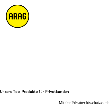
u
it
p
e
ti
m
n
a
h
p
al
t
Unsere Top-Produkte für Privatkunden
Mit der Privatrechtsschutzversi