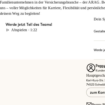
Familienunternehmen in der Versicherungsbranche – der ARAG. Beg
uns – voller Möglichkeiten für Karriere, Flexibilität und persönlich
deinem Weg zu begleiten!
Dein S
Werde jetzt Teil des Teams!
Abspielen · 1:22
Gestalt
Du möc
durch 
Karrie
Werde je
Dann w
Ob Quer
Entdec
Peggy
Kunden
Jet
Hauptgeschä
Karl-Kurz-Str.
74523 Schwäb
zum Kon
Peggy.B