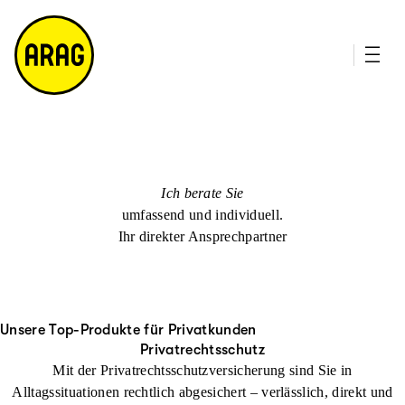
u
it
p
e
ti
m
n
a
h
p
al
t
Ich berate Sie
umfassend und individuell.
Ihr direkter Ansprechpartner
Unsere Top-Produkte für Privatkunden
Privatrechtsschutz
Mit der Privatrechtsschutzversicherung sind Sie in
Alltagssituationen rechtlich abgesichert – verlässlich, direkt und