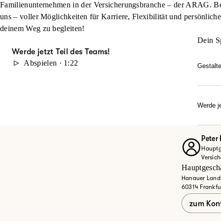
Familienunternehmen in der Versicherungsbranche – der ARAG. Beg
uns – voller Möglichkeiten für Karriere, Flexibilität und persönlich
deinem Weg zu begleiten!
Dein S
Werde jetzt Teil des Teams!
Abspielen · 1:22
Gestalt
Du möc
durch 
Karrie
Werde je
Dann w
Ob Quer
Entdec
Peter
Hauptge
Jet
Versic
Hauptgeschä
Hanauer Lands
60314 Frankfu
zum Kon