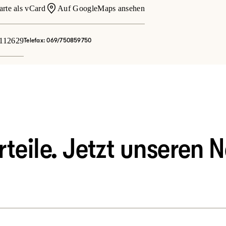
arte als vCard
Auf GoogleMaps ansehen
112629
Telefax: 069/750859750
eile. Jetzt unseren N