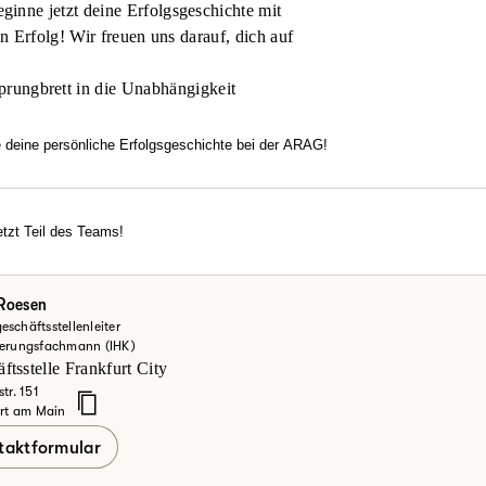
inne jetzt deine Erfolgsgeschichte mit
en Erfolg! Wir freuen uns darauf, dich auf
prungbrett in die Unabhängigkeit
e deine persönliche Erfolgsgeschichte bei der ARAG!
htest flexibel arbeiten, dich in einem modernen Umfeld entfalten u
familiäre Atmosphäre, echten Zusammenhalt und Motivation überze
rechancen?
tzt Teil des Teams!
erde jetzt Teil des Teams!
einsteiger oder Vertriebsexperte – bei uns zählt dein Engagement.
ke deine Möglichkeiten bei der ARAG und informiere dich hier.
 Roesen
schäftsstellenleiter
zt mehr erfahren
herungsfachmann (IHK)
ftsstelle Frankfurt City
tr. 151
rt am Main
taktformular