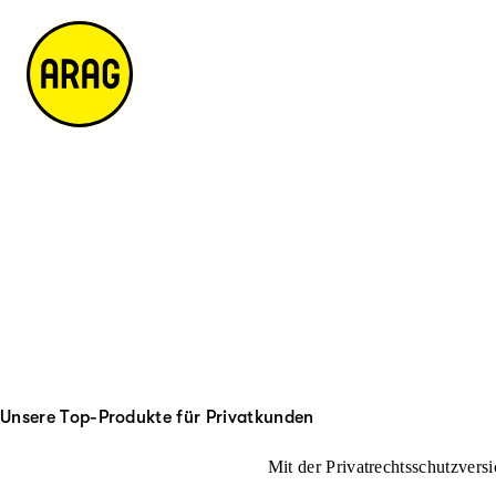
u
it
p
e
ti
m
n
a
h
p
al
t
Unsere Top-Produkte für Privatkunden
Mit der Privatrechtsschutzversi