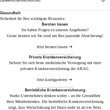
Landwirtschaftsrechtsschutz
Jetzt konfigurieren
Beraten lassen
unabhängig vom Fahrzeug und weltweit.
Wo Fläche zählt, darf Haltung nicht fehlen.
Mit unserem Landwirtschaftsrechtsschutz kann Ihr Betrieb
Gesundheit
Beraten lassen
Sicherheit für Ihre wichtigste Ressource.
gedeihen, ohne dass Sie sich mit rechtlichen Dingen befassen
Beraten lassen
müssen
Sie haben Fragen zu unseren Angeboten?
Gerne beraten wir Sie rund um Ihre passende Absicherung!
Jetzt konfigurieren
Beraten lassen
Jetzt beraten lassen
Private Krankenversicherung
Sichern Sie sich beste medizinische Versorgung mit einer
privaten Krankenversicherung der ARAG.
Jetzt konfigurieren
Betriebliche Krankenversicherung
Starke Unternehmen denken weiter – an die Gesundheit
ihrer Mitarbeitenden. Die betriebliche Krankenversicherung
zeigt, dass Wertschätzung bei Ihnen mehr ist als ein Wort.