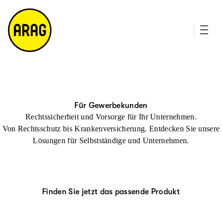
u
it
p
e
ti
m
n
a
h
p
al
t
Für Gewerbekunden
Rechtssicherheit und Vorsorge für Ihr Unternehmen.
Von Rechtsschutz bis Krankenversicherung. Entdecken Sie unsere
Lösungen für Selbstständige und Unternehmen.
Finden Sie jetzt das passende Produkt