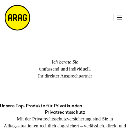
u
it
p
e
ti
m
n
a
h
p
al
t
Ich berate Sie
umfassend und individuell.
Ihr direkter Ansprechpartner
Unsere Top-Produkte für Privatkunden
Privatrechtsschutz
Mit der Privatrechtsschutzversicherung sind Sie in
Alltagssituationen rechtlich abgesichert – verlässlich, direkt und