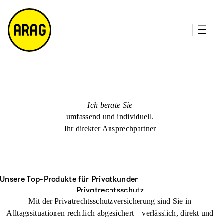
u
it
p
e
ti
m
n
a
h
p
al
t
Ich berate Sie
umfassend und individuell.
Ihr direkter Ansprechpartner
Unsere Top-Produkte für Privatkunden
Privatrechtsschutz
Mit der Privatrechtsschutzversicherung sind Sie in
Alltagssituationen rechtlich abgesichert – verlässlich, direkt und