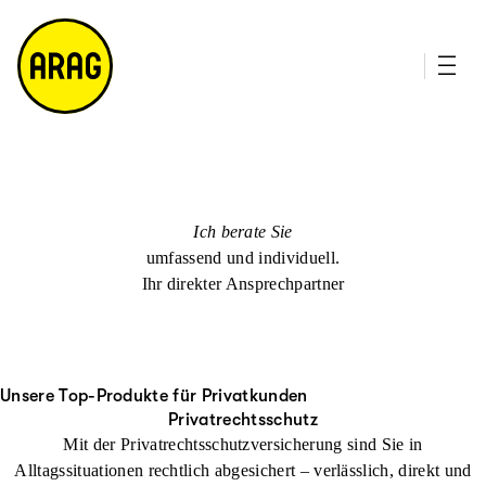
u
it
p
e
ti
m
n
a
h
p
al
t
Ich berate Sie
umfassend und individuell.
Ihr direkter Ansprechpartner
Unsere Top-Produkte für Privatkunden
Privatrechtsschutz
Mit der Privatrechtsschutzversicherung sind Sie in
Alltagssituationen rechtlich abgesichert – verlässlich, direkt und