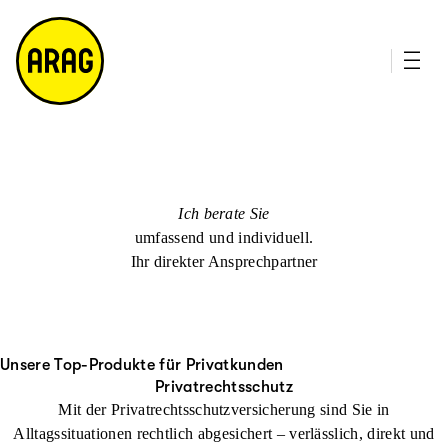
u
it
p
e
ti
m
n
a
h
p
al
t
Ich berate Sie
umfassend und individuell.
Ihr direkter Ansprechpartner
Unsere Top-Produkte für Privatkunden
Privatrechtsschutz
Mit der Privatrechtsschutzversicherung sind Sie in
Alltagssituationen rechtlich abgesichert – verlässlich, direkt und