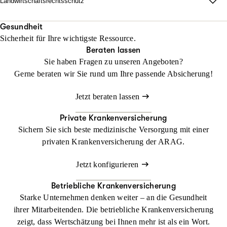
Landwirtschaftsrechtsschutz
Jetzt konfigurieren
Beraten lassen
unabhängig vom Fahrzeug und weltweit.
Wo Fläche zählt, darf Haltung nicht fehlen.
Mit unserem Landwirtschaftsrechtsschutz kann Ihr Betrieb
Gesundheit
Beraten lassen
Sicherheit für Ihre wichtigste Ressource.
gedeihen, ohne dass Sie sich mit rechtlichen Dingen befassen
Beraten lassen
müssen
Sie haben Fragen zu unseren Angeboten?
Gerne beraten wir Sie rund um Ihre passende Absicherung!
Jetzt konfigurieren
Beraten lassen
Jetzt beraten lassen
Private Krankenversicherung
Sichern Sie sich beste medizinische Versorgung mit einer
privaten Krankenversicherung der ARAG.
Jetzt konfigurieren
Betriebliche Krankenversicherung
Starke Unternehmen denken weiter – an die Gesundheit
ihrer Mitarbeitenden. Die betriebliche Krankenversicherung
zeigt, dass Wertschätzung bei Ihnen mehr ist als ein Wort.