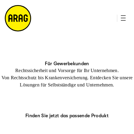
u
it
p
e
ti
m
n
a
h
p
al
t
Für Gewerbekunden
Rechtssicherheit und Vorsorge für Ihr Unternehmen.
Von Rechtsschutz bis Krankenversicherung. Entdecken Sie unsere
Lösungen für Selbstständige und Unternehmen.
Finden Sie jetzt das passende Produkt