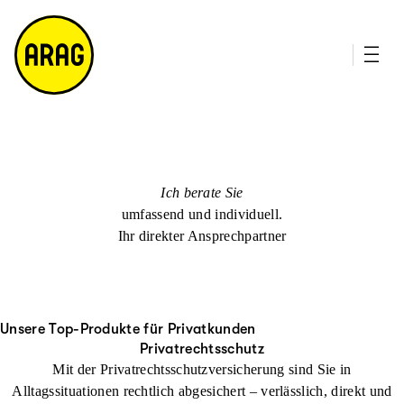
u
it
p
e
ti
m
n
a
h
p
al
t
Ich berate Sie
umfassend und individuell.
Ihr direkter Ansprechpartner
Unsere Top-Produkte für Privatkunden
Privatrechtsschutz
Mit der Privatrechtsschutzversicherung sind Sie in
Alltagssituationen rechtlich abgesichert – verlässlich, direkt und