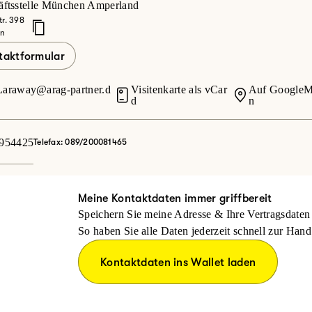
äftsstelle München Amperland
tr. 398
en
taktformular
araway@arag-partner.d
Visitenkarte als vCar
Auf GoogleM
d
n
2954425
Telefax: 089/200081465
Meine Kontaktdaten immer griffbereit
Speichern Sie meine Adresse & Ihre Vertragsdaten 
So haben Sie alle Daten jederzeit schnell zur Hand
Kontaktdaten ins Wallet laden