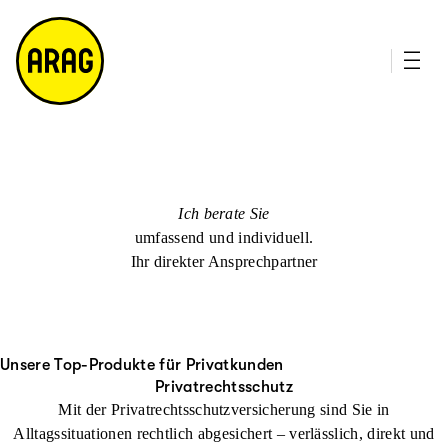
u
it
p
e
ti
m
n
a
h
p
al
t
Ich berate Sie
umfassend und individuell.
Ihr direkter Ansprechpartner
Unsere Top-Produkte für Privatkunden
Privatrechtsschutz
Mit der Privatrechtsschutzversicherung sind Sie in
Alltagssituationen rechtlich abgesichert – verlässlich, direkt und