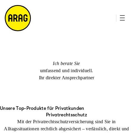
u
it
p
e
ti
m
n
a
h
p
al
t
Ich berate Sie
umfassend und individuell.
Ihr direkter Ansprechpartner
Unsere Top-Produkte für Privatkunden
Privatrechtsschutz
Mit der Privatrechtsschutzversicherung sind Sie in
Alltagssituationen rechtlich abgesichert – verlässlich, direkt und